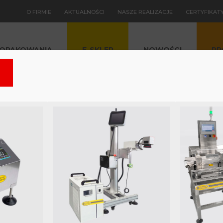
O FIRMIE
AKTUALNOŚCI
NASZE REALIZACJE
CERTYFIKAT
OPAKOWANIA
E-SKLEP
NOWOŚCI
PR
I