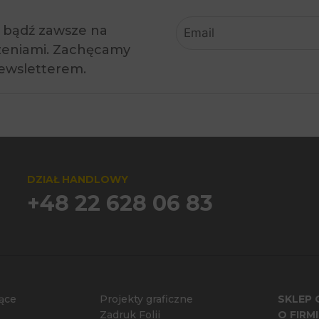
, bądź zawsze na
rzeniami. Zachęcamy
newsletterem.
DZIAŁ HANDLOWY
+48 22 628 06 83
ące
Projekty graficzne
SKLEP 
Zadruk Folii
O FIRMI