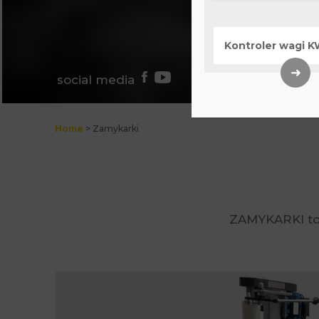
Kontroler wagi 
➜
social media
Home
>
Zamykarki
ZAMYKARKI to