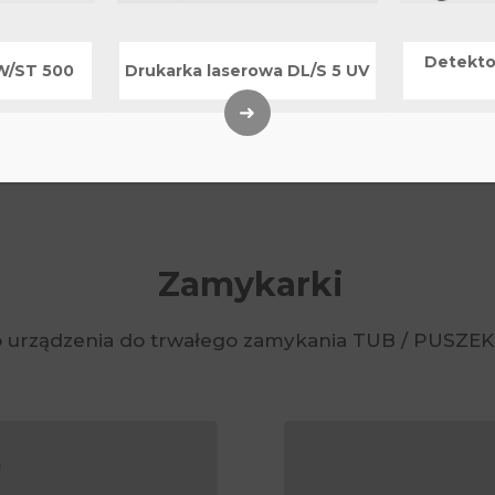
Detekto
KW/ST 500
Drukarka laserowa DL/S 5 UV
➜
Zamykarki
 urządzenia do trwałego zamykania TUB / PUSZE