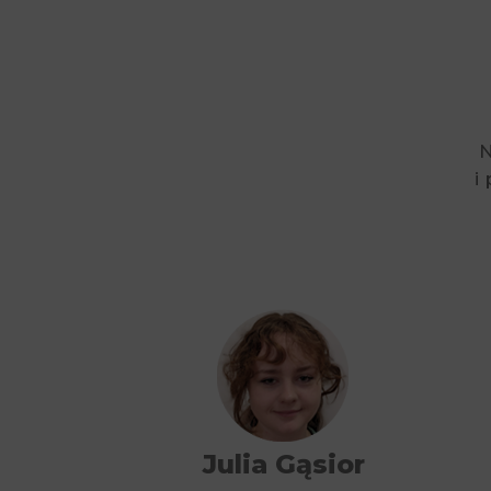
N
i
Julia Gąsior