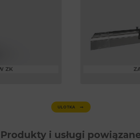
W ZK
Z
ULOTKA
Produkty i usługi powiązan