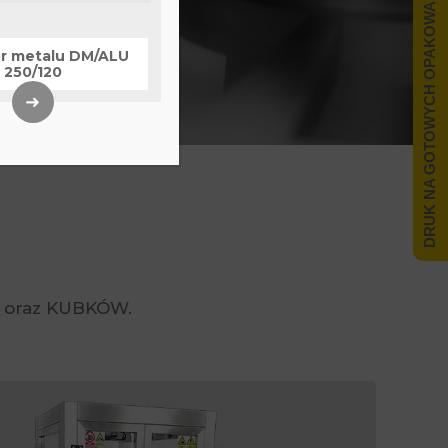
DRUK NA GOTOWYCH OPAKOWANIACH
r metalu DM/ALU
250/120
➜
K oraz KUBKÓW.