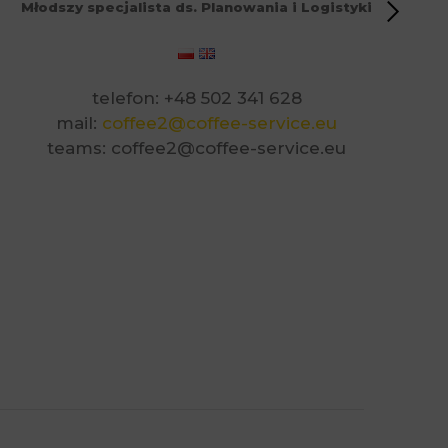
Młodszy specjalista ds. Planowania i Logistyki
telefon: +48 502 341 628
mail:
coffee2@coffee-service.eu
teams: coffee2@coffee-service.eu