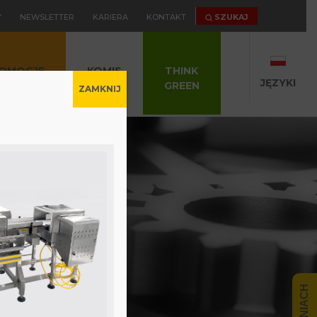
Y
NEWSLETTER
KARIERA
KONTAKT
SZUKAJ
OMOCJE
KOMIS
THINK
JĘZYKI
GREEN
ZAMKNIJ