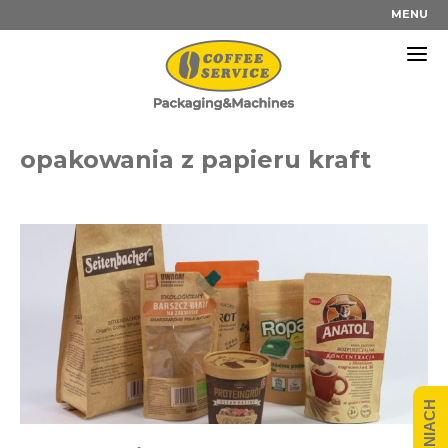
Przejdź
MENU
do
treści
opakowania z papieru kraft